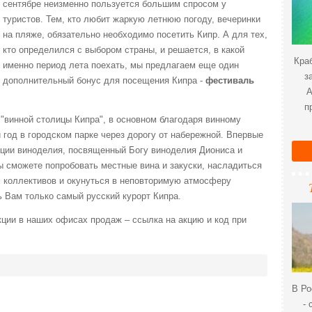
сентябре неизменно пользуется большим спросом у
туристов. Тем, кто любит жаркую летнюю погоду, вечеринки
на пляже, обязательно необходимо посетить Кипр. А для тех,
кто определился с выбором страны, и решается, в какой
Краб
именно период лета поехать, мы предлагаем еще один
з
дополнительный бонус для посещения Кипра -
фестиваль
А
п
"винной столицы Кипра", в основном благодаря винному
год в городском парке через дорогу от набережной. Впервые
диции виноделия, посвященный Богу виноделия Диониса и
 сможете попробовать местные вина и закуски, насладиться
коллективов и окунуться в неповторимую атмосферу
ь Вам только самый русский курорт Кипра.
ции в наших офисах продаж – ссылка на акцию и код при
В Ро
- 