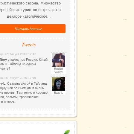
уристического сезона. Множество
вропейских туристов встречают в
декабре католическое...
Читать дальше
Tweets
ца 12, Август 2016 12:42
fboy
с каких пор Россия, Китай,
ам и Тайланд на одном
ненте?
Ruslan
Volkov
ик 16, Август 2016 07:58
y-L
: Свалить зимой в Тайланд,
джу или во Вьетнам я очень
не против. Там тепло и хорошо.
Eazy-L
ли, пальмы, тропические
ы и море.