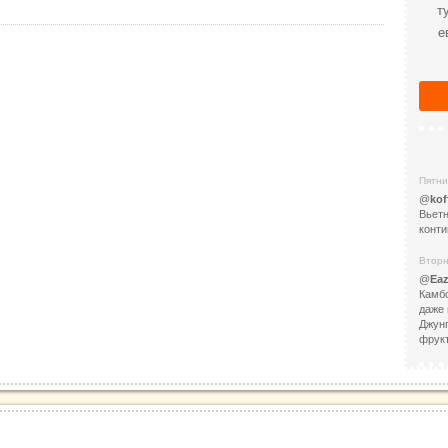
т
е
Пятни
@
kof
Вьетн
конти
Вторн
@
Eaz
Камбо
даже 
Джунг
фрукт