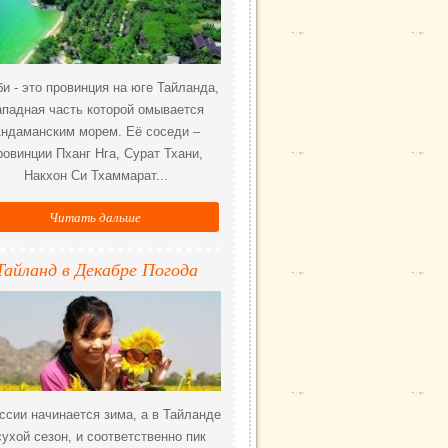
и - это провинция на юге Тайланда,
ападная часть которой омывается
ндаманским морем. Её соседи –
ровинции Пханг Нга, Сурат Тхани,
Накхон Си Тхаммарат...
Читать дальше
Тайланд в Декабре Погода
ссии начинается зима, а в Тайланде
сухой сезон, и соответственно пик