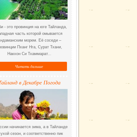
и - это провинция на юге Тайланда,
ападная часть которой омывается
ндаманским морем. Её соседи –
ровинции Пханг Нга, Сурат Тхани,
Накхон Си Тхаммарат...
Читать дальше
Тайланд в Декабре Погода
ссии начинается зима, а в Тайланде
сухой сезон, и соответственно пик