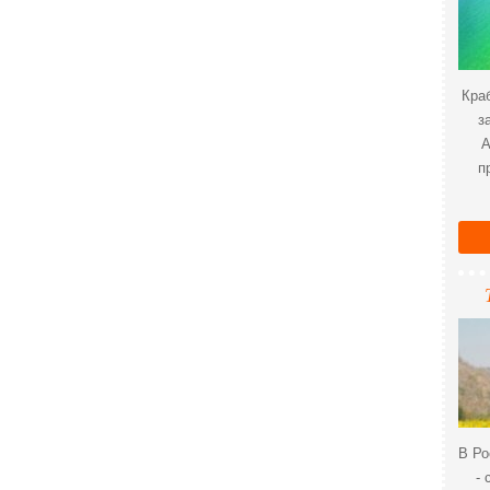
Краб
з
А
п
В Ро
- 