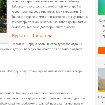
качестве туристического направления Тайланд.
Тайланд – это страна с самобытной культурой и
известными на весь мир пляжными курортами. В
Тайланде туристы имеют возможность погрузиться в
Краб
атмосферу тайской экзотики, заняться дайвингом и
з
осмотреть местные достопримечательности.
А
Курорты Тайланда
п
Пляжные. Сердца большинства туристов отданы
Туристы с детьми нередко выбирают для пляжного отдыха
ий. Поездку в эту страну лучше планировать на октябрь-
достоинств Тайланда являются его чистые пляжи с
В Ро
но привлекают на курорты этой страны миллионы туристов.
- 
обслуживания, доброжелательный персонал, живописные