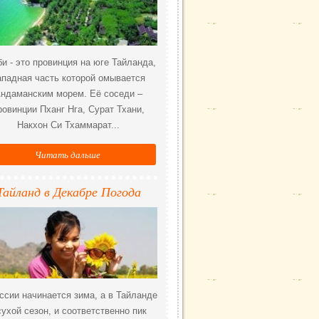
и - это провинция на юге Тайланда,
ападная часть которой омывается
ндаманским морем. Её соседи –
ровинции Пханг Нга, Сурат Тхани,
Накхон Си Тхаммарат...
Читать дальше
Тайланд в Декабре Погода
ссии начинается зима, а в Тайланде
сухой сезон, и соответственно пик