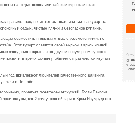
т
е цены на отдых позволили тайским курортам стать
е
 как правило, предпочитают останавливаться на курортах
 спокойный отдых, чистые пляжи и безопасное купание.
елающие совместить пляжный отдых с развлечениями, не
ттайе. Этот курорт славится своей бурной и яркой ночной
ные заведения открыты и на другом популярном курорте
Среда
ие посвятить время шопингу, обычно отправляются изучать
@
Ви
отдох
Тайла
глый год привлекают любителей качественного дайвинга.
укете и в Паттайе.
есомненно, порадует любителей экскурсий. Гости Бангока
й архитектуры, как Храм утренней зари и Храм Изумрудного