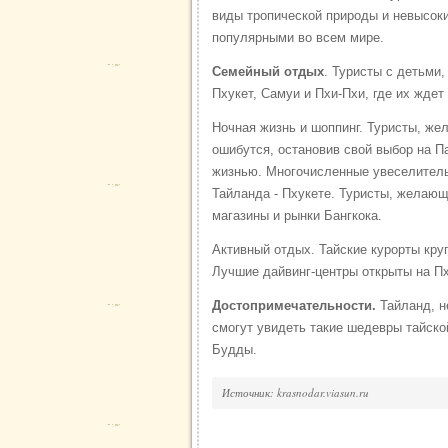
виды тропической природы и невысоки
популярными во всем мире.
Семейный отдых
. Туристы с детьми,
Пхукет, Самуи и Пхи-Пхи, где их ждет
Ночная жизнь и шоппинг. Туристы, ж
ошибутся, остановив свой выбор на Па
жизнью. Многочисленные увеселитель
Тайланда - Пхукете. Туристы, желающ
магазины и рынки Бангкока.
Активный отдых. Тайские курорты кру
Лучшие дайвинг-центры открыты на Пх
Достопримечательности.
Тайланд, н
смогут увидеть такие шедевры тайско
Будды.
Источник: krasnodar.viasun.ru