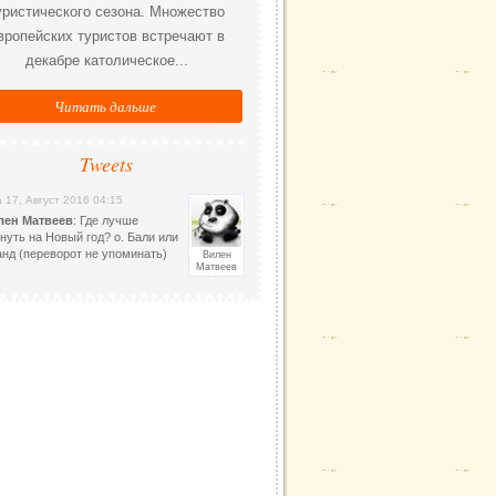
уристического сезона. Множество
вропейских туристов встречают в
декабре католическое...
Читать дальше
Tweets
 17, Август 2016 04:15
лен Матвеев
: Где лучше
нуть на Новый год? о. Бали или
нд (переворот не упоминать)
Вилен
Матвеев